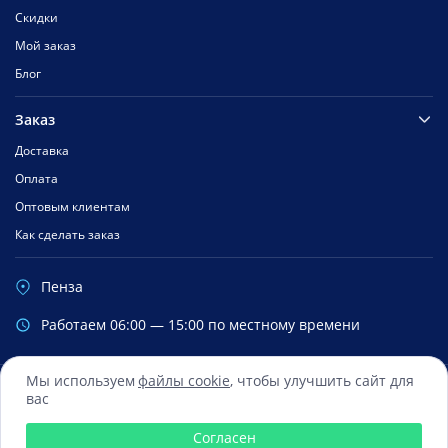
Скидки
Мой заказ
Блог
Заказ
Доставка
Оплата
Оптовым клиентам
Как сделать заказ
Пенза
Работаем 06:00 — 15:00 по местному времени
Мы используем
файлы cookie
, чтобы улучшить сайт для
вас
Сбербанк
Mastercard
Visa
Яндекс.Деньги
Qiwi
Согласен
© 2016 — 2026 Все права зарегистрированы ООО «ФиксМобайл»