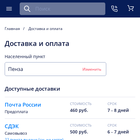
Найти запчасть для мобильного устройства
ть
Меню
Кор
Главная
Доставка и оплата
Доставка и оплата
Населенный пункт
Изменить
Доступные доставки
Почта России
CТОИМОСТЬ
CРОК
460 руб.
7 - 8 дней
Предоплата
СДЭК
CТОИМОСТЬ
CРОК
500 руб.
6 - 7 дней
Самовывоз
22 пункта выдачи (см. на карте)